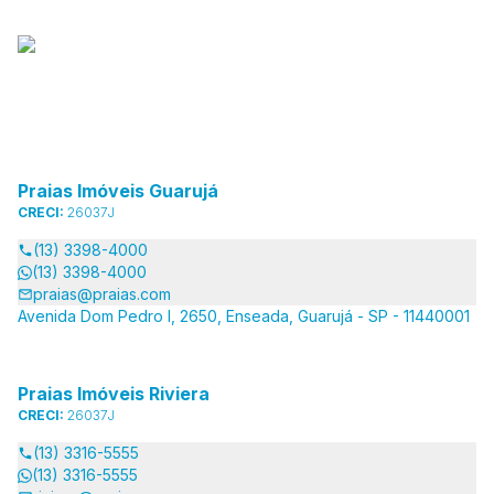
Praias Imóveis Guarujá
CRECI:
26037J
(13) 3398-4000
(13) 3398-4000
praias@praias.com
Avenida Dom Pedro I, 2650, Enseada, Guarujá - SP - 11440001
Praias Imóveis Riviera
CRECI:
26037J
(13) 3316-5555
(13) 3316-5555