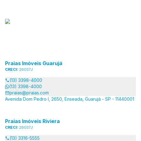
Praias Imóveis Guarujá
CRECI:
26037J
(13) 3398-4000
(13) 3398-4000
praias@praias.com
Avenida Dom Pedro I, 2650, Enseada, Guarujá - SP - 11440001
Praias Imóveis Riviera
CRECI:
26037J
(13) 3316-5555