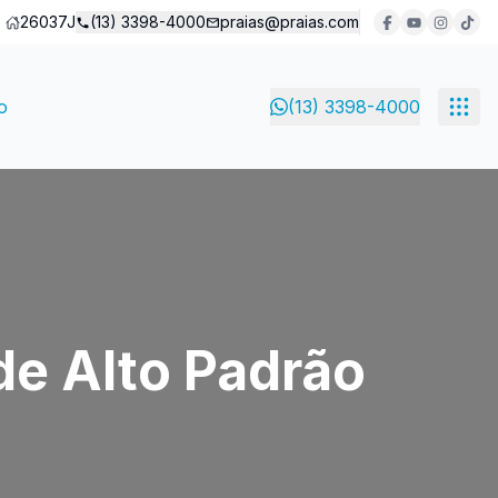
26037J
(13) 3398-4000
praias@praias.com
o
(13) 3398-4000
de Alto Padrão