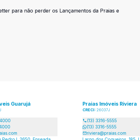
Letter para não perder os Lançamentos da Praias e
veis Guarujá
Praias Imóveis Riviera
J
CRECI:
26037J
-4000
(13) 3316-5555
-4000
(13) 3316-5555
aias.com
riviera@praias.com
 Pedro I, 2650, Enseada,
Largo dos Coqueiros, 185, L