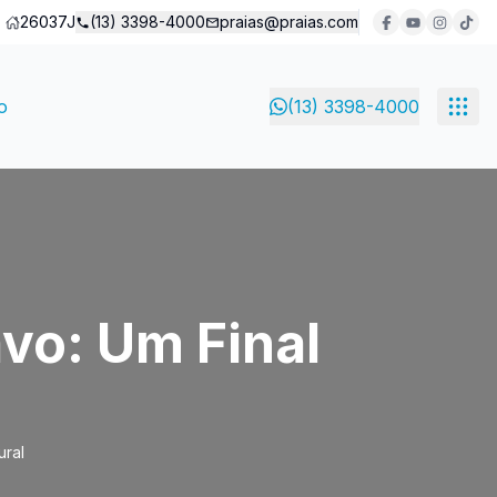
26037J
(13) 3398-4000
praias@praias.com
o
(13) 3398-4000
avo: Um Final
ural