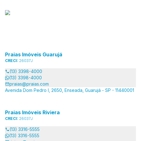
Praias Imóveis Guarujá
CRECI:
26037J
(13) 3398-4000
(13) 3398-4000
praias@praias.com
Avenida Dom Pedro I, 2650, Enseada, Guarujá - SP - 11440001
Praias Imóveis Riviera
CRECI:
26037J
(13) 3316-5555
(13) 3316-5555