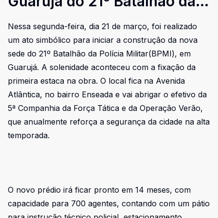
Guarujá do 21º Batalhão da
Polícia Militar que terá
Nessa segunda-feira, dia 21 de março, foi realizado
capacidade para 700
um ato simbólico para iniciar a construção da nova
agentes
sede do 21º Batalhão da Polícia Militar(BPMI), em
Guarujá. A solenidade aconteceu com a fixação da
primeira estaca na obra. O local fica na Avenida
Atlântica, no bairro Enseada e vai abrigar o efetivo da
5ª Companhia da Força Tática e da Operação Verão,
que anualmente reforça a segurança da cidade na alta
temporada.
O novo prédio irá ficar pronto em 14 meses, com
capacidade para 700 agentes, contando com um pátio
para instrução técnico policial, estacionamento,