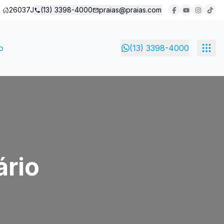
26037J
(13) 3398-4000
praias@praias.com
o
(13) 3398-4000
ário