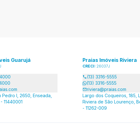
veis Guarujá
Praias Imóveis Riviera
J
CRECI:
26037J
-4000
(13) 3316-5555
-4000
(13) 3316-5555
aias.com
riviera@praias.com
 Pedro I, 2650, Enseada,
Largo dos Coqueiros, 185, L
 - 11440001
Riviera de São Lourenço, B
- 11262-009