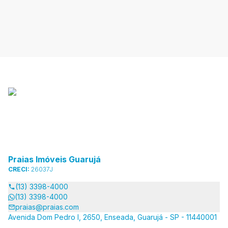
Praias Imóveis Guarujá
CRECI:
26037J
(13) 3398-4000
(13) 3398-4000
praias@praias.com
Avenida Dom Pedro I, 2650, Enseada, Guarujá - SP - 11440001