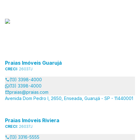
Praias Imóveis Guarujá
CRECI:
26037J
(13) 3398-4000
(13) 3398-4000
praias@praias.com
Avenida Dom Pedro I, 2650, Enseada, Guarujá - SP - 11440001
Praias Imóveis Riviera
CRECI:
26037J
(13) 3316-5555