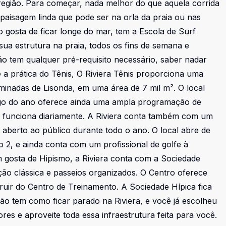
a região. Para começar, nada melhor do que aquela corrida
paisagem linda que pode ser na orla da praia ou nas
 gosta de ficar longe do mar, tem a Escola de Surf
sua estrutura na praia, todos os fins de semana e
ão tem qualquer pré-requisito necessário, saber nadar
a prática do Tênis, O Riviera Tênis proporciona uma
uminadas de Lisonda, em uma área de 7 mil m². O local
ongo do ano oferece ainda uma ampla programação de
8 e funciona diariamente. A Riviera conta também com um
aberto ao público durante todo o ano. O local abre de
o 2, e ainda conta com um profissional de golfe à
m gosta de Hipismo, a Riviera conta com a Sociedade
ção clássica e passeios organizados. O Centro oferece
ruir do Centro de Treinamento. A Sociedade Hípica fica
 Não tem como ficar parado na Riviera, e você já escolheu
es e aproveite toda essa infraestrutura feita para você.