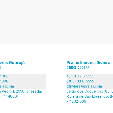
veis Guarujá
Praias Imóveis Riviera
J
CRECI:
26037J
-4000
(13) 3316-5555
-4000
(13) 3316-5555
aias.com
riviera@praias.com
 Pedro I, 2650, Enseada,
Largo dos Coqueiros, 185, L
 - 11440001
Riviera de São Lourenço, B
- 11262-009