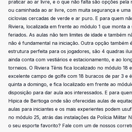
praticar ao ar livre, e o que não falta são opções pel
ou caminhada ao ar livre, com muita segurança e uma 
ciclovias cercadas de verde e ar puro. E para quem não
Riviera, localizada em frente ao módulo 1 que monta a 
feriados. As aulas não tem limites de idade e também n
não é fundamental na iniciação. Outra opção também é 
estrutura perfeita para os jogadores, são 4 quadras il
ainda conta com vestiários e estacionamento, e ao l
torneios. O Riviera Tênis fica localizado no módulo 1
excelente campo de golfe com 18 buracos de par 3 e é 
quinta a domingo, e fica localizado em frente ao módul
disposição para dar aula aos interessados. E para que
Hipica de Bertioga onde são oferecidas aulas de equita
aulas para iniciantes e os mais experientes podem usuf
no módulo 25, atrás das instalações da Polícia Militar
o seu esporte favorito? Fale com um de nossos corretor