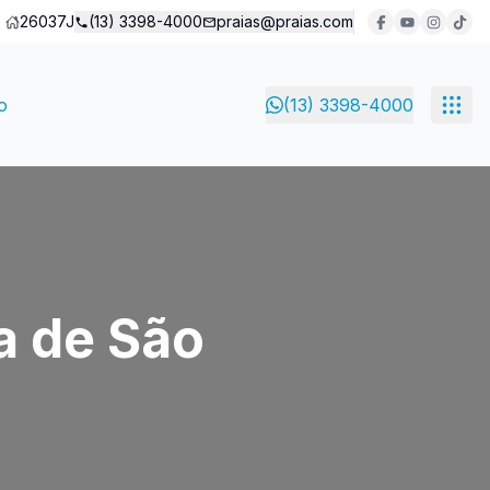
26037J
(13) 3398-4000
praias@praias.com
o
(13) 3398-4000
ra de São