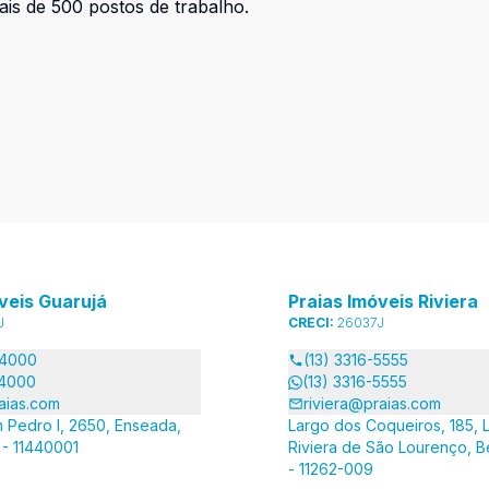
s de 500 postos de trabalho.
veis Guarujá
Praias Imóveis Riviera
J
CRECI:
26037J
-4000
(13) 3316-5555
-4000
(13) 3316-5555
aias.com
riviera@praias.com
 Pedro I, 2650, Enseada,
Largo dos Coqueiros, 185, L
 - 11440001
Riviera de São Lourenço, B
- 11262-009