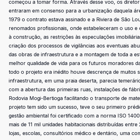
começou a tomar forma. Através desse voo, os diretore
entraram em consenso para a urbanização daquela áre
1979 o contrato estava assinado e a Riviera de São Lou
renomados profissionais, onde estabeleceram o uso e o
à construção, as restrições às especulações imobiliári
criação dos processos de vigilâncias aos eventuais ab
das obras de infraestrutura e a montagem de toda a es
melhor qualidade de vida para os futuros moradores da
todo o projeto era inédito houve descrença de muitos 
infraestrutura, em uma praia deserta, parecia temerári
com a abertura das primeiras ruas, instalações de fábr
Rodovia Mogi-Bertioga facilitando o transporte de mate
projeto tem sido um sucesso, teve o seu primeiro prédi
gestão ambiental foi certificado com a norma ISO 140
mais de 11 mil unidades habitacionais distribuídas ent
lojas, escolas, consultórios médico e dentário, uma c