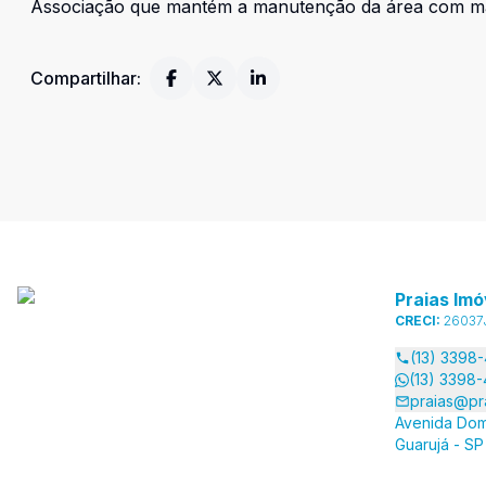
Associação que mantém a manutenção da área com mai
Compartilhar:
Praias Imó
CRECI:
26037
(13) 3398
(13) 3398
praias@pr
Avenida Dom
Guarujá - SP