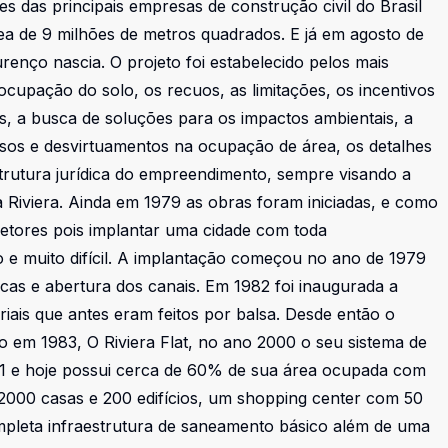
s das principais empresas de construção civil do Brasil
a de 9 milhões de metros quadrados. E já em agosto de
renço nascia. O projeto foi estabelecido pelos mais
cupação do solo, os recuos, as limitações, os incentivos
as, a busca de soluções para os impactos ambientais, a
usos e desvirtuamentos na ocupação de área, os detalhes
trutura jurídica do empreendimento, sempre visando a
 Riviera. Ainda em 1979 as obras foram iniciadas, e como
setores pois implantar uma cidade com toda
o e muito difícil. A implantação começou no ano de 1979
icas e abertura dos canais. Em 1982 foi inaugurada a
riais que antes eram feitos por balsa. Desde então o
o em 1983, O Riviera Flat, no ano 2000 o seu sistema de
01 e hoje possui cerca de 60% de sua área ocupada com
re 2000 casas e 200 edifícios, um shopping center com 50
ompleta infraestrutura de saneamento básico além de uma