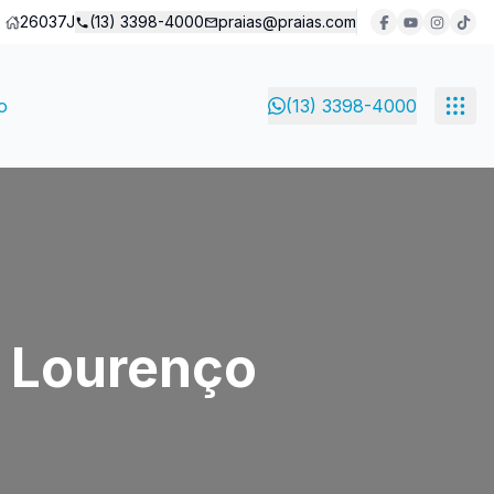
26037J
(13) 3398-4000
praias@praias.com
o
(13) 3398-4000
o Lourenço