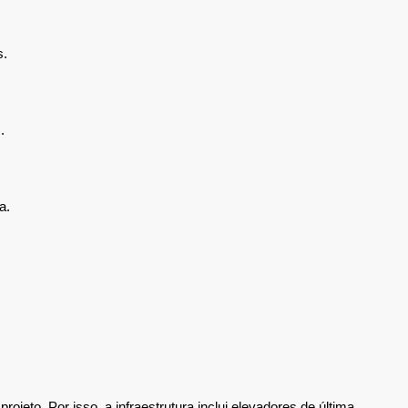
s.
.
a.
eto. Por isso, a infraestrutura inclui elevadores de última 