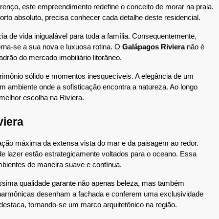
renço, este empreendimento redefine o conceito de morar na praia. 
orto absoluto, precisa conhecer cada detalhe deste residencial.
ia de vida inigualável para toda a família. Consequentemente, 
rna-se a sua nova e luxuosa rotina. O 
Galápagos Riviera
 não é 
drão do mercado imobiliário litorâneo.
trimônio sólido e momentos inesquecíveis. A elegância de um 
 ambiente onde a sofisticação encontra a natureza. Ao longo 
melhor escolha na Riviera.
viera
ação máxima da extensa vista do mar e da paisagem ao redor. 
e lazer estão estrategicamente voltados para o oceano. Essa 
ambientes de maneira suave e contínua.
tíssima qualidade garante não apenas beleza, mas também 
 harmônicas desenham a fachada e conferem uma exclusividade 
destaca, tornando-se um marco arquitetônico na região.