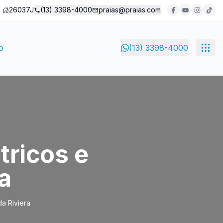
26037J
(13) 3398-4000
praias@praias.com
o
(13) 3398-4000
tricos e
a
da Riviera