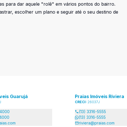
es para dar aquele "rolê" em vários pontos do bairro.
dastrar, escolher um plano e seguir até o seu destino de
veis Guarujá
Praias Imóveis Riviera
J
CRECI:
26037J
-4000
(13) 3316-5555
-4000
(13) 3316-5555
aias.com
riviera@praias.com