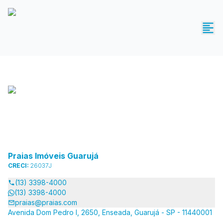
Praias Imóveis Guarujá
CRECI:
26037J
(13) 3398-4000
(13) 3398-4000
praias@praias.com
Avenida Dom Pedro I, 2650, Enseada, Guarujá - SP - 11440001