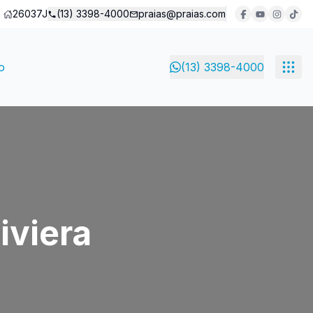
26037J
(13) 3398-4000
praias@praias.com
o
(13) 3398-4000
iviera