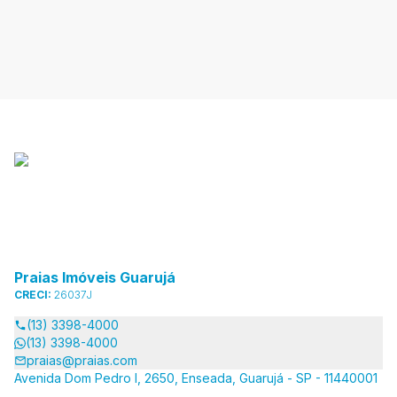
Praias Imóveis Guarujá
CRECI:
26037J
(13) 3398-4000
(13) 3398-4000
praias@praias.com
Avenida Dom Pedro I, 2650, Enseada, Guarujá - SP - 11440001