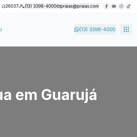
26037J
(13) 3398-4000
praias@praias.com
o
(13) 3398-4000
ua em Guarujá