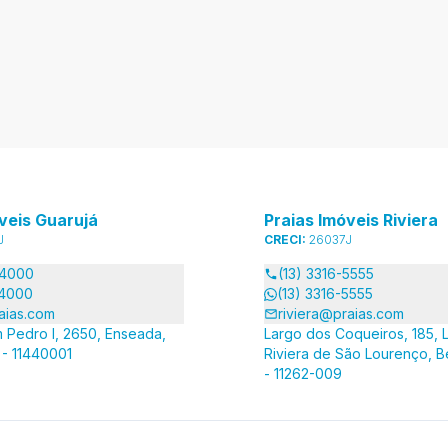
veis Guarujá
Praias Imóveis Riviera
J
CRECI:
26037J
-4000
(13) 3316-5555
-4000
(13) 3316-5555
aias.com
riviera@praias.com
 Pedro I, 2650, Enseada,
Largo dos Coqueiros, 185, L
 - 11440001
Riviera de São Lourenço, B
- 11262-009