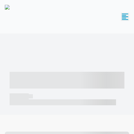
----- ----- -- ------ ---- ---- -- ----- -----
----- --- ------
----- -----
----- ----- -- ------ ---- ---- -- ----- ----- ----- --- ------