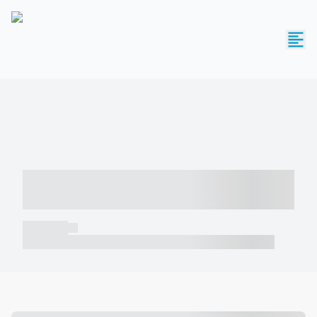
----- ----- -- ------ ---- ---- -- ----- -----
----- --- ------
----- -----
----- ----- -- ------ ---- ---- -- ----- ----- ----- --- ------