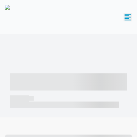
----- ----- -- ------ ---- ---- -- ----- -----
----- --- ------
----- -----
----- ----- -- ------ ---- ---- -- ----- ----- ----- --- ------