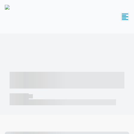
----- ----- -- ------ ---- ---- -- ----- -----
----- --- ------
----- -----
----- ----- -- ------ ---- ---- -- ----- ----- ----- --- ------