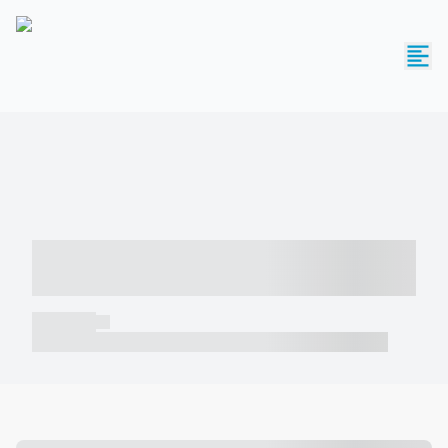
----- ----- -- ------ ---- ---- -- ----- -----
----- --- ------
----- -----
----- ----- -- ------ ---- ---- -- ----- ----- ----- --- ------