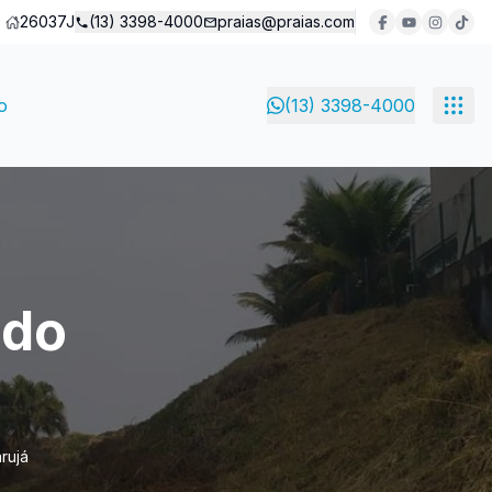
26037J
(13) 3398-4000
praias@praias.com
o
(13) 3398-4000
 do
rujá