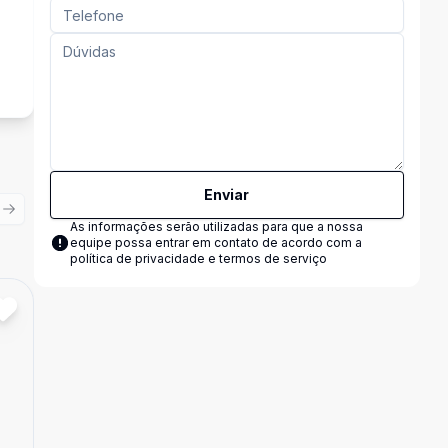
Enviar
ious slide
Next slide
As informações serão utilizadas para que a nossa
equipe possa entrar em contato de acordo com a
política de privacidade e termos de serviço
Cód:
82783
Comparar