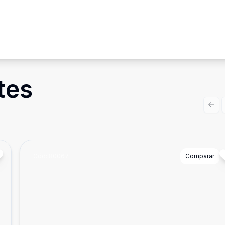
tes
Prev
Cód:
80067
Comparar