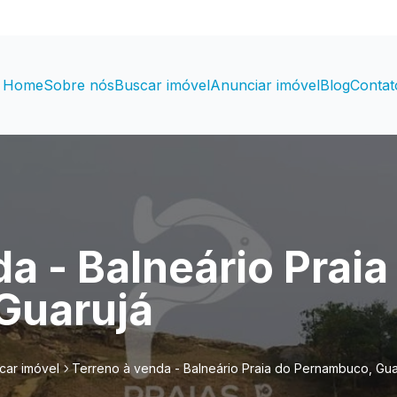
Home
Sobre nós
Buscar imóvel
Anunciar imóvel
Blog
Contat
a - Balneário Praia
Guarujá
car imóvel
Terreno à venda - Balneário Praia do Pernambuco, Gua