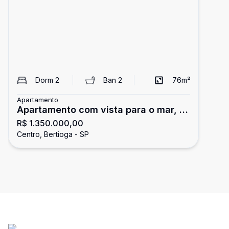
Dorm
2
Ban
2
76
m²
Apartamento
Apartamento com vista para o mar, 2
R$ 1.350.000,00
dormitórios, Bertioga
Centro, Bertioga - SP