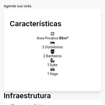
Agende sua visita.
Características
Área Privativa
85
m²
2
Dormitório
s
2
Banheiro
s
1
Suíte
1
Vaga
Infraestrutura