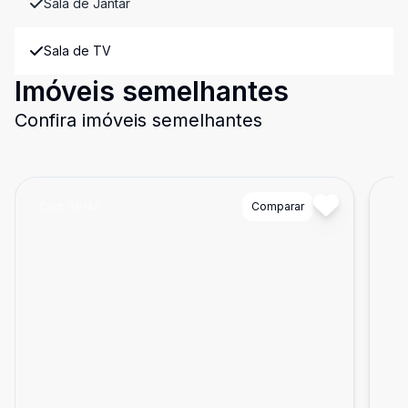
Sala de Jantar
Sala de TV
Imóveis semelhantes
Confira imóveis semelhantes
Cód:
89144
Comparar
Có