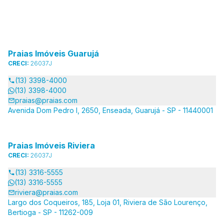
Praias Imóveis Guarujá
CRECI:
26037J
(13) 3398-4000
(13) 3398-4000
praias@praias.com
Avenida Dom Pedro I, 2650, Enseada, Guarujá - SP - 11440001
Praias Imóveis Riviera
CRECI:
26037J
(13) 3316-5555
(13) 3316-5555
riviera@praias.com
Largo dos Coqueiros, 185, Loja 01, Riviera de São Lourenço,
Bertioga - SP - 11262-009