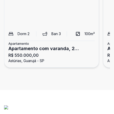
Dorm
2
Ban
3
100
m²
Apartamento
Apa
Apartamento com varanda, 2
Ap
R$ 550.000,00
R$
dormitórios, Astúrias, Guarujá
do
Astúrias, Guarujá - SP
Astú