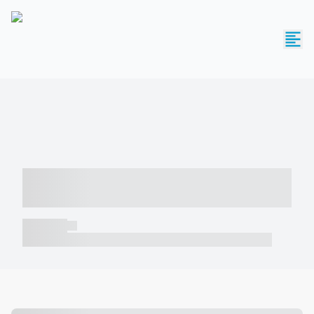
----- ----- -- ------ ---- ---- -- ----- -----
----- --- ------
----- -----
----- ----- -- ------ ---- ---- -- ----- ----- ----- --- ------