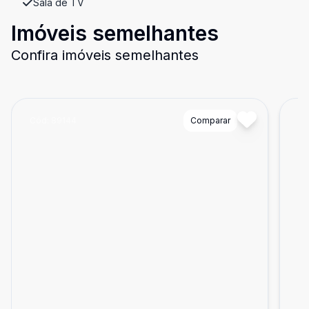
Sala de TV
Imóveis semelhantes
Confira imóveis semelhantes
Cód:
89144
Comparar
Có