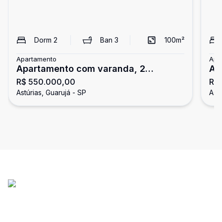
Dorm
2
Ban
3
100
m²
Apartamento
Apa
Apartamento com varanda, 2
Ap
R$ 550.000,00
R$
dormitórios, Astúrias, Guarujá
do
Astúrias, Guarujá - SP
Astú