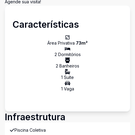
Agende sua visita!
Características
Área Privativa
73
m²
2
Dormitório
s
2
Banheiro
s
1
Suíte
1
Vaga
Infraestrutura
Piscina Coletiva