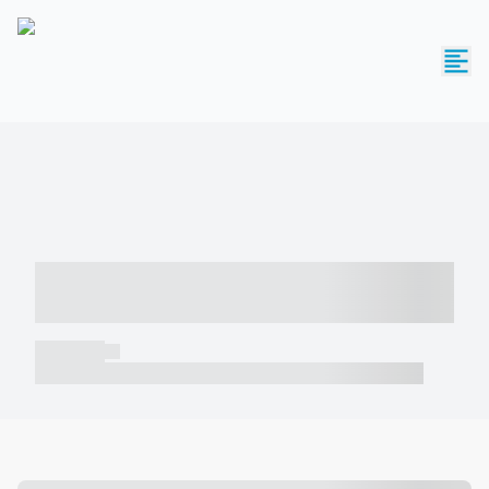
----- ----- -- ------ ---- ---- -- ----- -----
----- --- ------
----- -----
----- ----- -- ------ ---- ---- -- ----- ----- ----- --- ------