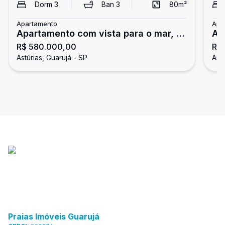
Dorm
3
Ban
3
80
m²
Apartamento
Apa
Apartamento com vista para o mar, 3
Ap
R$ 580.000,00
R$ 
dormitórios, Astúrias, Guarujá
su
Astúrias, Guarujá - SP
Astú
Praias Imóveis Guarujá