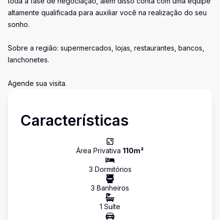
toda a fase de negociação, além disso conta com uma equipe
altamente qualificada para auxiliar você na realização do seu
sonho.
Sobre a região: supermercados, lojas, restaurantes, bancos,
lanchonetes.
Agende sua visita.
Características
Área Privativa
110
m²
3
Dormitório
s
3
Banheiro
s
1
Suíte