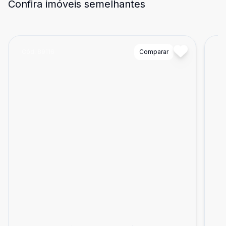
Confira imóveis semelhantes
Cód:
89116
Comparar
Có