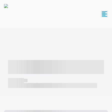
----- ----- -- ------ ---- ---- -- ----- -----
----- --- ------
----- -----
----- ----- -- ------ ---- ---- -- ----- ----- ----- --- ------