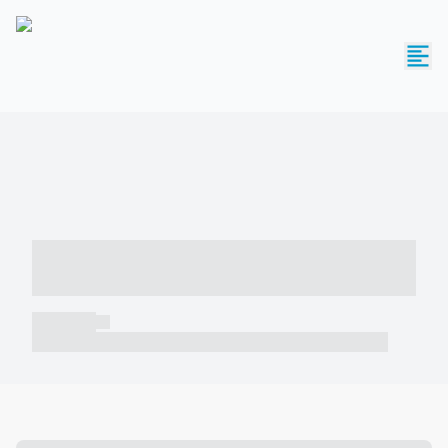
----- ----- -- ------ ---- ---- -- ----- -----
----- --- ------
----- -----
----- ----- -- ------ ---- ---- -- ----- ----- ----- --- ------