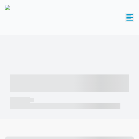
----- ----- -- ------ ---- ---- -- ----- -----
----- --- ------
----- -----
----- ----- -- ------ ---- ---- -- ----- ----- ----- --- ------