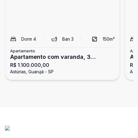
Dorm
4
Ban
3
150
m²
Apartamento
Apa
Apartamento com varanda, 3
Ap
R$ 1.100.000,00
R$ 
dormitórios, Astúrias, Guarujá
do
Astúrias, Guarujá - SP
Astú