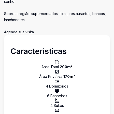
sonho.
Sobre a região: supermercados, lojas, restaurantes, bancos,
lanchonetes.
Agende sua visita!
Características
Área Total
200
m²
Área Privativa
170
m²
4
Dormitório
s
6
Banheiro
s
4
Suíte
s