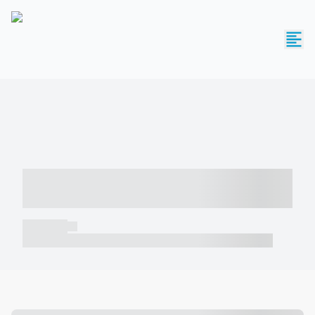
----- ----- -- ------ ---- ---- -- ----- -----
----- --- ------
----- -----
----- ----- -- ------ ---- ---- -- ----- ----- ----- --- ------