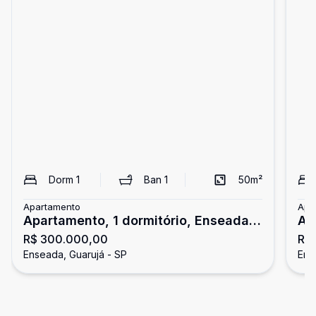
Dorm
1
Ban
1
50
m²
Apartamento
Apa
Apartamento, 1 dormitório, Enseada,
Ap
R$ 300.000,00
R$
Guarujá.
do
Enseada, Guarujá - SP
Ens