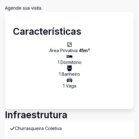
Agende sua visita.
Características
Área Privativa
41
m²
1
Dormitório
1
Banheiro
1
Vaga
Infraestrutura
Churrasqueira Coletiva