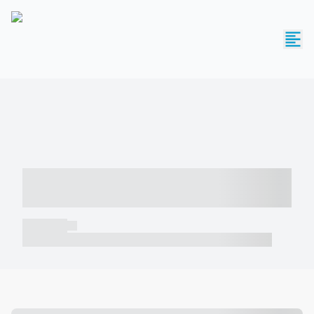
----- ----- -- ------ ---- ---- -- ----- -----
----- --- ------
----- -----
----- ----- -- ------ ---- ---- -- ----- ----- ----- --- ------