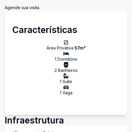
Agende sua visita.
Características
Área Privativa
57
m²
1
Dormitório
2
Banheiro
s
1
Suíte
1
Vaga
Infraestrutura