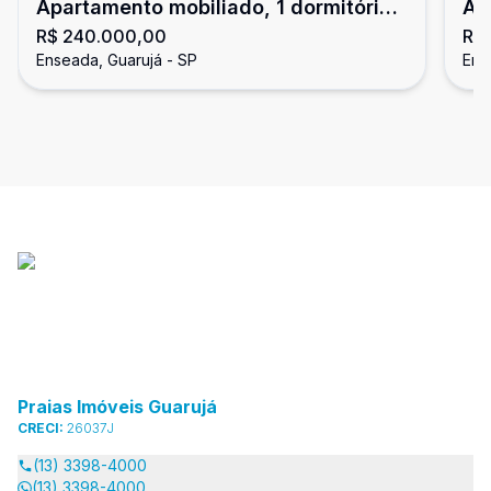
Apartamento mobiliado, 1 dormitório,
Ap
R$ 240.000,00
R$
Enseada, Guarujá
Gu
Enseada, Guarujá - SP
Ens
Praias Imóveis Guarujá
CRECI:
26037J
(13) 3398-4000
(13) 3398-4000