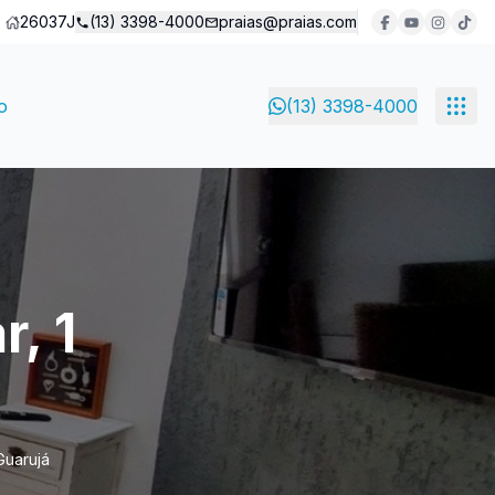
26037J
(13) 3398-4000
praias@praias.com
o
(13) 3398-4000
, 1
Guarujá