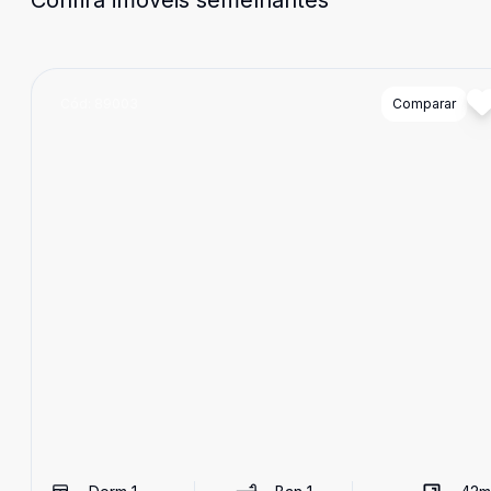
Confira imóveis semelhantes
Cód:
89003
Comparar