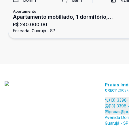
Dorm
1
Ban
1
42
m
Apartamento
Apartamento mobiliado, 1 dormitório,
R$ 240.000,00
Enseada, Guarujá
Enseada, Guarujá - SP
Praias Imó
CRECI:
26037
(13) 3398
(13) 3398
praias@pr
Avenida Dom
Guarujá - SP