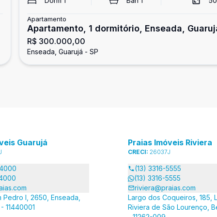
²
Dorm
1
Ban
1
50
Apartamento
Apartamento, 1 dormitório, Enseada, Guaruj
R$ 300.000,00
Enseada, Guarujá - SP
veis Guarujá
Praias Imóveis Riviera
J
CRECI:
26037J
-4000
(13) 3316-5555
-4000
(13) 3316-5555
aias.com
riviera@praias.com
 Pedro I, 2650, Enseada,
Largo dos Coqueiros, 185, L
 - 11440001
Riviera de São Lourenço, B
- 11262-009