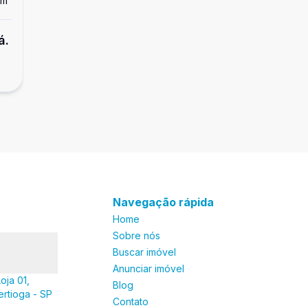
m²
Dorm
1
Ban
1
Apartamento
á.
Apartamento com varanda, 1 dormitório,
R$ 280.000,00
Enseada, Guarujá.
Enseada, Guarujá - SP
Navegação rápida
Home
Sobre nós
Buscar imóvel
Anunciar imóvel
oja 01,
Blog
ertioga - SP
Contato