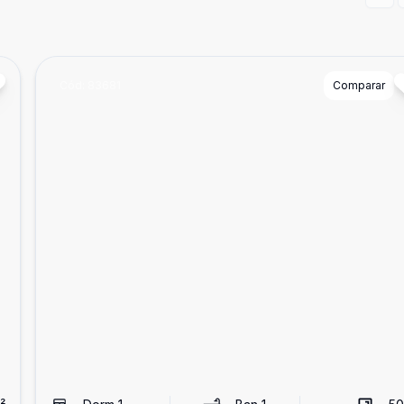
Prev
Cód:
83681
Comparar