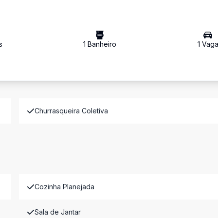
s
1
Banheiro
1
Vag
Churrasqueira Coletiva
Cozinha Planejada
Sala de Jantar