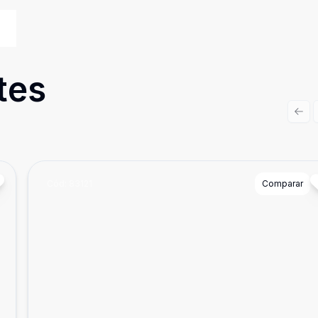
tes
Prev
Cód:
83121
Comparar