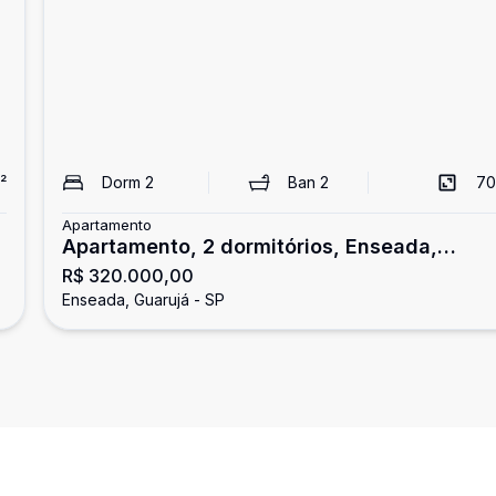
²
Dorm
2
Ban
2
70
Apartamento
Apartamento, 2 dormitórios, Enseada,
R$ 320.000,00
Guarujá.
Enseada, Guarujá - SP