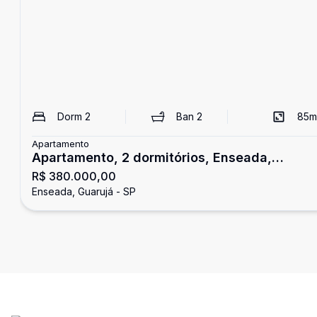
Dorm
2
Ban
2
85
m
Apartamento
Apartamento, 2 dormitórios, Enseada,
R$ 380.000,00
Guarujá
Enseada, Guarujá - SP