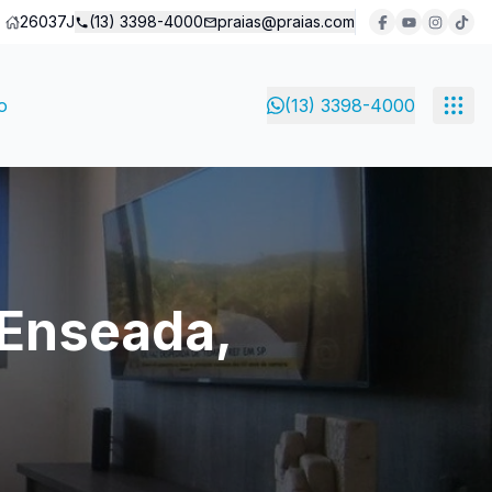
26037J
(13) 3398-4000
praias@praias.com
o
(13) 3398-4000
 Enseada,