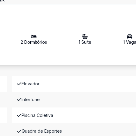
SP.
2
Dormitório
s
1
Suíte
1
Vag
Elevador
Interfone
Piscina Coletiva
Quadra de Esportes