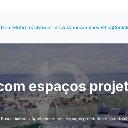
Home
Sobre nós
Buscar imóvel
Anunciar imóvel
Blog
Contat
om espaços projet
Buscar imóvel
Apartamento com espaços projetados e lazer total