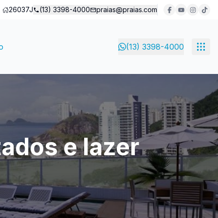
26037J
(13) 3398-4000
praias@praias.com
o
(13) 3398-4000
ados e lazer