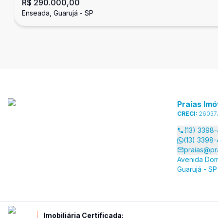
R$ 290.000,00
Guarujá
Enseada, Guarujá - SP
Praias Imó
CRECI:
26037
(13) 3398
(13) 3398
praias@pr
Avenida Dom
Guarujá - SP
Imobiliária Certificada: