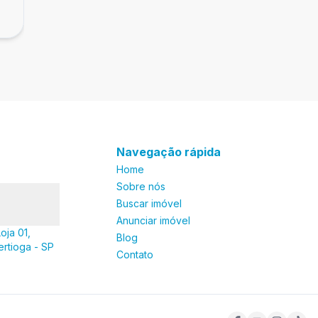
R$ 320.000,00
Guarujá
Enseada, Guarujá - SP
Navegação rápida
Home
Sobre nós
Buscar imóvel
Anunciar imóvel
oja 01,
Blog
ertioga - SP
Contato