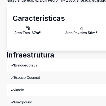
Nosso endereço: Av. Dom Pedro I, nº 2.650, Enseada, Guarujá/
Características
Área Total
67
m²
Área Privativa
56
m²
Infraestrutura
Brinquedoteca
Espaco Gourmet
Jardim
Playground