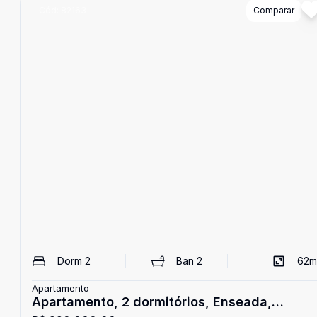
Cód:
82163
Comparar
Dorm
2
Ban
2
62
m
Apartamento
Apartamento, 2 dormitórios, Enseada,