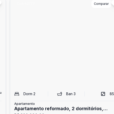
Cód:
53777
Comparar
²
Dorm
2
Ban
3
85
Apartamento
Apartamento reformado, 2 dormitórios,