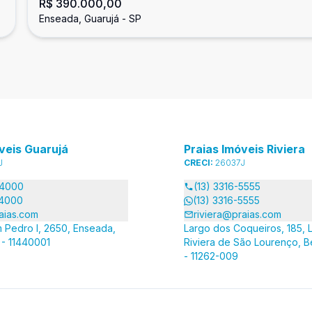
R$ 390.000,00
Enseada, Guarujá
Enseada, Guarujá - SP
veis Guarujá
Praias Imóveis Riviera
J
CRECI:
26037J
-4000
(13) 3316-5555
-4000
(13) 3316-5555
aias.com
riviera@praias.com
 Pedro I, 2650, Enseada,
Largo dos Coqueiros, 185, L
 - 11440001
Riviera de São Lourenço, B
- 11262-009