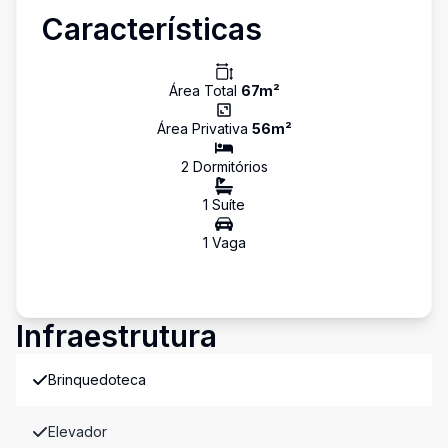
Características
Área Total
67
m²
Área Privativa
56
m²
2
Dormitório
s
1
Suíte
1
Vaga
Infraestrutura
Brinquedoteca
Elevador