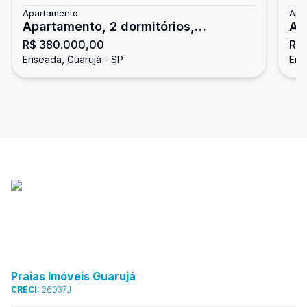
Apartamento
Apa
Apartamento, 2 dormitórios,
Ap
R$ 380.000,00
R$
Enseada, Guarujá
En
Enseada, Guarujá - SP
Ens
Praias Imóveis Guarujá
CRECI:
26037J