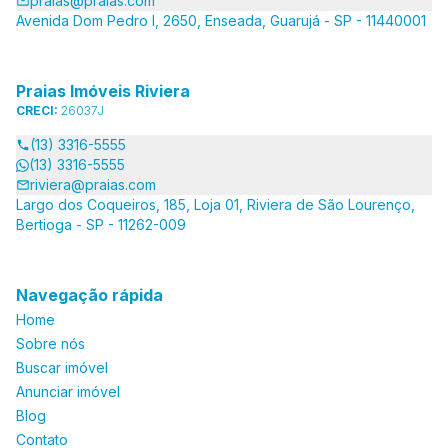
praias@praias.com
Avenida Dom Pedro I, 2650, Enseada, Guarujá - SP - 11440001
Praias Imóveis Riviera
CRECI:
26037J
(13) 3316-5555
(13) 3316-5555
riviera@praias.com
Largo dos Coqueiros, 185, Loja 01, Riviera de São Lourenço,
Bertioga - SP - 11262-009
Navegação rápida
Home
Sobre nós
Buscar imóvel
Anunciar imóvel
Blog
Contato