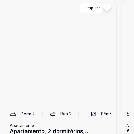
Cód:
87818
Comparar
Có
Dorm
2
Ban
2
85
m²
Apartamento
Apa
Apartamento, 2 dormitórios,
Ap