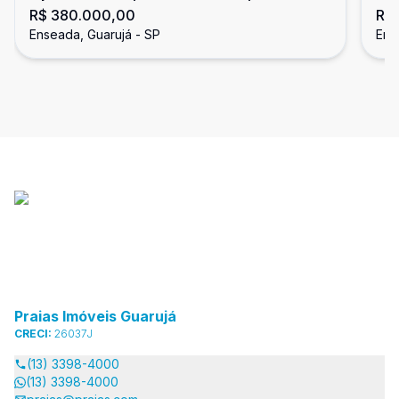
R$ 380.000,00
R$
Enseada, Guarujá
En
Enseada, Guarujá - SP
Ens
Praias Imóveis Guarujá
CRECI:
26037J
(13) 3398-4000
(13) 3398-4000