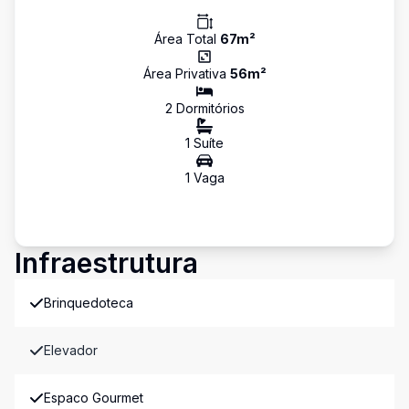
Área Total
67
m²
Área Privativa
56
m²
2
Dormitório
s
1
Suíte
1
Vaga
Infraestrutura
Brinquedoteca
Elevador
Espaco Gourmet