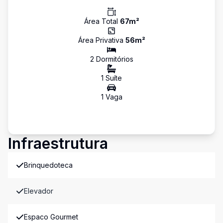
Área Total
67
m²
Área Privativa
56
m²
2
Dormitório
s
1
Suíte
1
Vaga
Infraestrutura
Brinquedoteca
Elevador
Espaco Gourmet