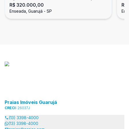
R$ 320.000,00
R$
Enseada, Guarujá
En
Enseada, Guarujá - SP
Ens
Praias Imóveis Guarujá
CRECI:
26037J
(13) 3398-4000
(13) 3398-4000