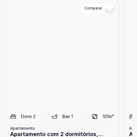
Cód:
88575
Comparar
Có
Dorm
2
Ban
1
101
m²
Apartamento
Apa
Apartamento com 2 dormitórios,
Ap