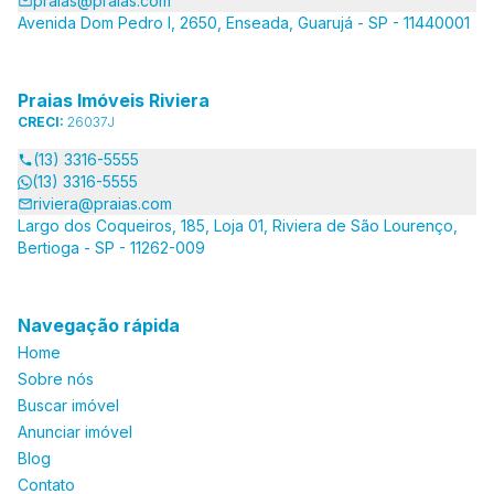
praias@praias.com
Avenida Dom Pedro I, 2650, Enseada, Guarujá - SP - 11440001
Praias Imóveis Riviera
CRECI:
26037J
(13) 3316-5555
(13) 3316-5555
riviera@praias.com
Largo dos Coqueiros, 185, Loja 01, Riviera de São Lourenço,
Bertioga - SP - 11262-009
Navegação rápida
Home
Sobre nós
Buscar imóvel
Anunciar imóvel
Blog
Contato