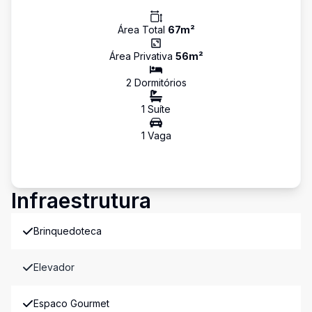
Área Total
67
m²
Área Privativa
56
m²
2
Dormitório
s
1
Suíte
1
Vaga
Infraestrutura
Brinquedoteca
Elevador
Espaco Gourmet