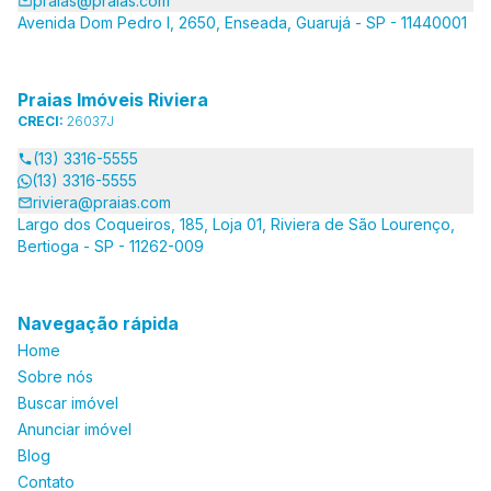
praias@praias.com
Avenida Dom Pedro I, 2650, Enseada, Guarujá - SP - 11440001
Praias Imóveis Riviera
CRECI:
26037J
(13) 3316-5555
(13) 3316-5555
riviera@praias.com
Largo dos Coqueiros, 185, Loja 01, Riviera de São Lourenço,
Bertioga - SP - 11262-009
Navegação rápida
Home
Sobre nós
Buscar imóvel
Anunciar imóvel
Blog
Contato