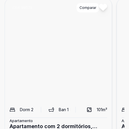
Cód:
88575
Comparar
Có
Dorm
2
Ban
1
101
m²
Apartamento
Apa
Apartamento com 2 dormitórios,
Ap