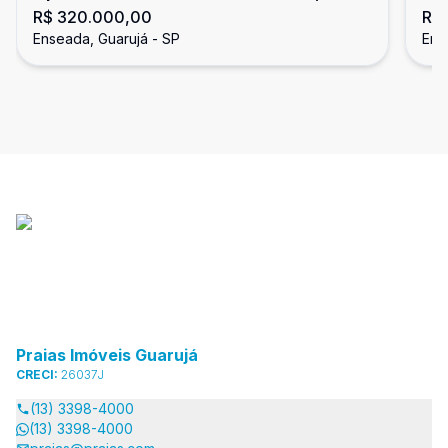
R$ 320.000,00
R$
Enseada, Guarujá
En
Enseada, Guarujá - SP
Ens
Praias Imóveis Guarujá
CRECI:
26037J
(13) 3398-4000
(13) 3398-4000