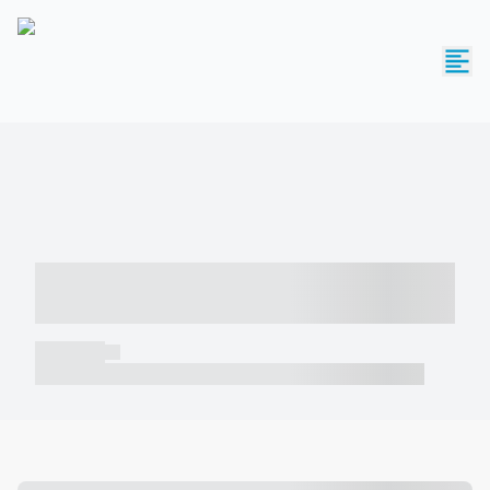
----- ----- -- ------ ---- ---- -- ----- -----
----- --- ------
----- -----
----- ----- -- ------ ---- ---- -- ----- ----- ----- --- ------