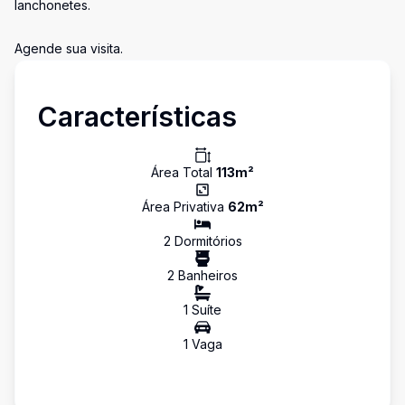
lanchonetes.
Agende sua visita.
Características
Área Total
113
m²
Área Privativa
62
m²
2
Dormitório
s
2
Banheiro
s
1
Suíte
1
Vaga