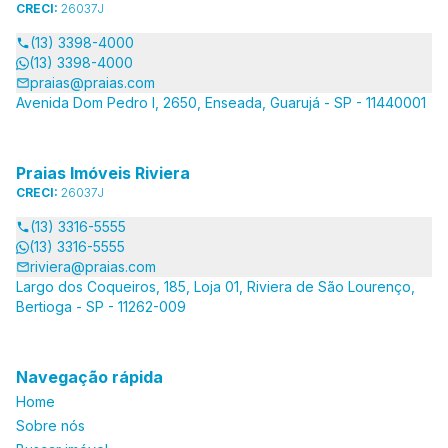
CRECI:
26037J
(13) 3398-4000
(13) 3398-4000
praias@praias.com
Avenida Dom Pedro I, 2650, Enseada, Guarujá - SP - 11440001
Praias Imóveis Riviera
CRECI:
26037J
(13) 3316-5555
(13) 3316-5555
riviera@praias.com
Largo dos Coqueiros, 185, Loja 01, Riviera de São Lourenço,
Bertioga - SP - 11262-009
Navegação rápida
Home
Sobre nós