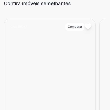
Confira imóveis semelhantes
Cód:
89127
Comparar
Có