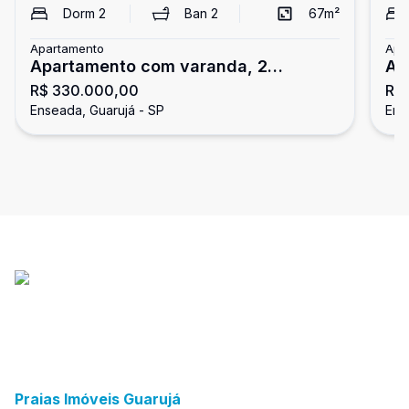
Dorm
2
Ban
2
67
m²
Apartamento
Apa
Apartamento com varanda, 2
Ap
R$ 330.000,00
R$
dormitórios, Enseada, Guarujá
do
Enseada, Guarujá - SP
Ens
Praias Imóveis Guarujá