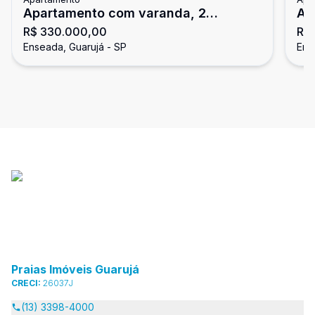
Apartamento com varanda, 2
Ap
R$ 330.000,00
R$
dormitórios, Enseada, Guarujá
do
Enseada, Guarujá - SP
Ens
Praias Imóveis Guarujá
CRECI:
26037J
(13) 3398-4000