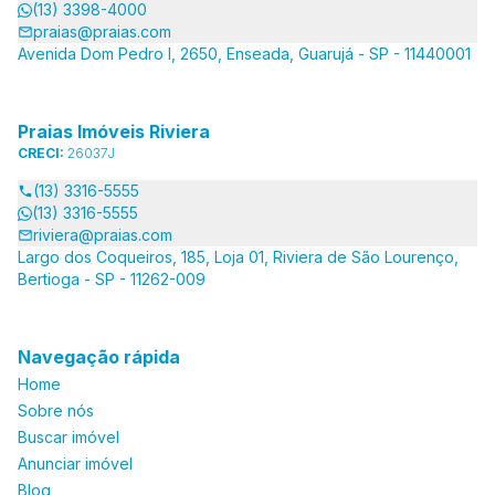
(13) 3398-4000
praias@praias.com
Avenida Dom Pedro I, 2650, Enseada, Guarujá - SP - 11440001
Praias Imóveis Riviera
CRECI:
26037J
(13) 3316-5555
(13) 3316-5555
riviera@praias.com
Largo dos Coqueiros, 185, Loja 01, Riviera de São Lourenço,
Bertioga - SP - 11262-009
Navegação rápida
Home
Sobre nós
Buscar imóvel
Anunciar imóvel
Blog