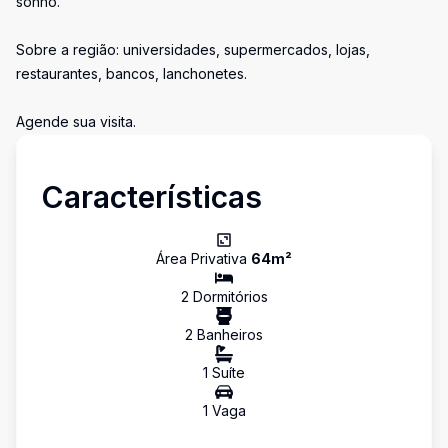
sonho.
Sobre a região: universidades, supermercados, lojas,
restaurantes, bancos, lanchonetes.
Agende sua visita.
Características
Área Privativa
64
m²
2
Dormitório
s
2
Banheiro
s
1
Suíte
1
Vaga