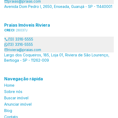
praias@praias.com
Avenida Dom Pedro I, 2650, Enseada, Guarujá - SP - 11440001
Praias Imóveis Riviera
CRECI:
26037J
(13) 3316-5555
(13) 3316-5555
riviera@praias.com
Largo dos Coqueiros, 185, Loja 01, Riviera de São Lourenço,
Bertioga - SP - 11262-009
Navegação rápida
Home
Sobre nós
Buscar imóvel
Anunciar imóvel
Blog
Contato