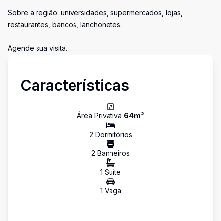
Sobre a região: universidades, supermercados, lojas,
restaurantes, bancos, lanchonetes.
Agende sua visita.
Características
Área Privativa
64
m²
2
Dormitório
s
2
Banheiro
s
1
Suíte
1
Vaga