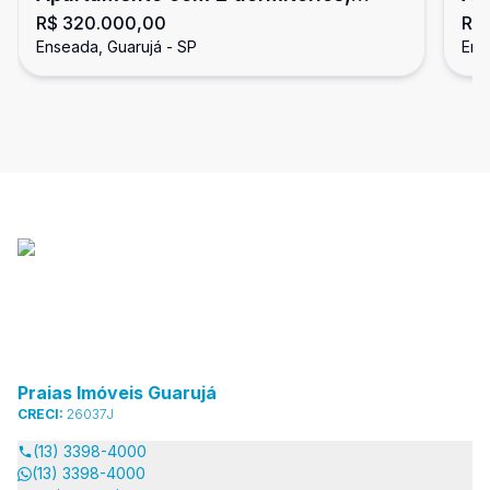
R$ 320.000,00
R$
Enseada, Guarujá
En
Enseada, Guarujá - SP
Ens
Praias Imóveis Guarujá
CRECI:
26037J
(13) 3398-4000
(13) 3398-4000