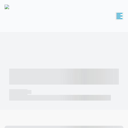
----- ----- -- ------ ---- ---- -- ----- -----
----- --- ------
----- -----
----- ----- -- ------ ---- ---- -- ----- ----- ----- --- ------