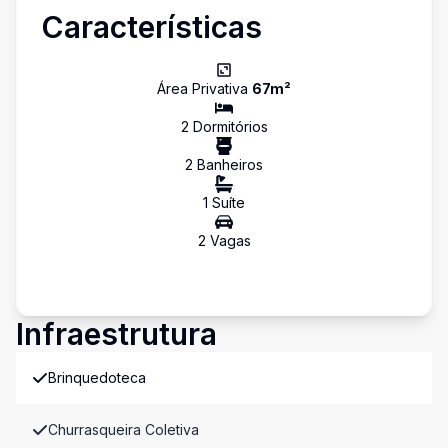
Características
Área Privativa
67
m²
2
Dormitório
s
2
Banheiro
s
1
Suíte
2
Vaga
s
Infraestrutura
Brinquedoteca
Churrasqueira Coletiva