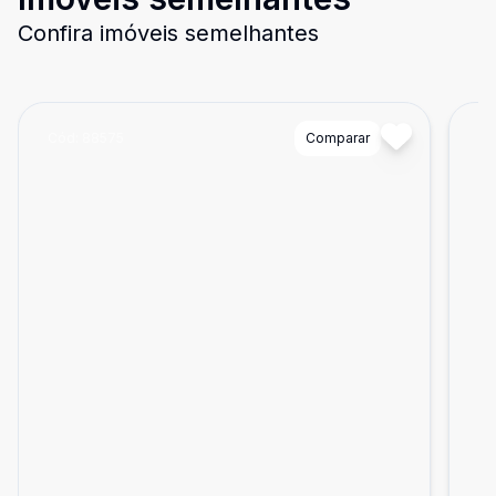
Confira imóveis semelhantes
Cód:
88575
Comparar
Có