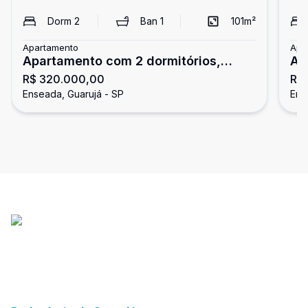
Dorm
2
Ban
1
101
m²
Apartamento
Apa
Apartamento com 2 dormitórios,
Ap
R$ 320.000,00
R$
Enseada, Guarujá
do
Enseada, Guarujá - SP
Ens